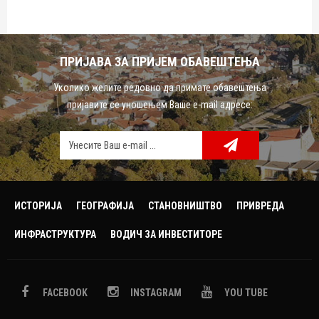
ПРИЈАВА ЗА ПРИЈЕМ ОБАВЕШТЕЊА
Уколико желите редовно да примате обавештења
пријавите се уношењем Ваше e-mail адресе:
ИСТОРИЈА
ГЕОГРАФИЈА
СТАНОВНИШТВО
ПРИВРЕДА
ИНФРАСТРУКТУРА
ВОДИЧ ЗА ИНВЕСТИТОРЕ
NAME_SOCIAL_FACEBOOK
FACEBOOK
INSTAGRAM
YOU TUBE
NAME_SOCIAL_GOOGLE