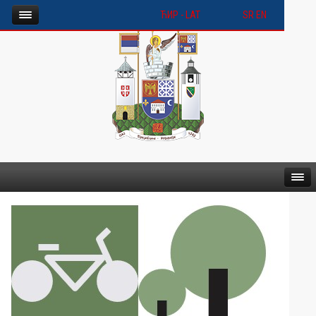
ЋИР -
LАТ
SR
EN