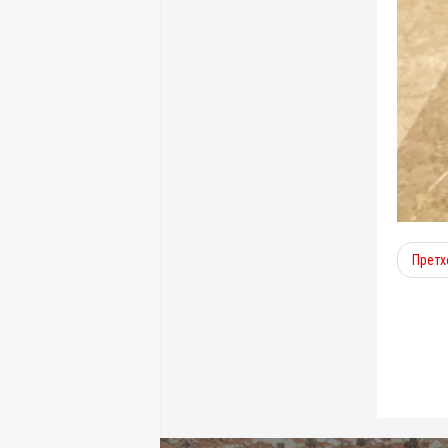
Претх