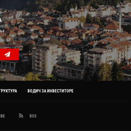
А
ења
РУКТУРА
ВОДИЧ ЗА ИНВЕСТИТОРЕ
NAME_SOCIAL_FACEBOOK
NAME_SOCIAL_GOOGLE
UBE
RSS
NAME_SOCIAL_TWITTER