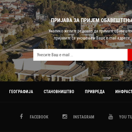
ПРИЈАВА ЗА ПРИЈЕМ ОБАВЕШТЕЊ
Уколико желите редовно да примате обавешт
пријавите се уношењем Ваше e-mail адресе:
ГЕОГРАФИЈА
СТАНОВНИШТВО
ПРИВРЕДА
ИНФРАСТ
FACEBOOK
INSTAGRAM
YOU T