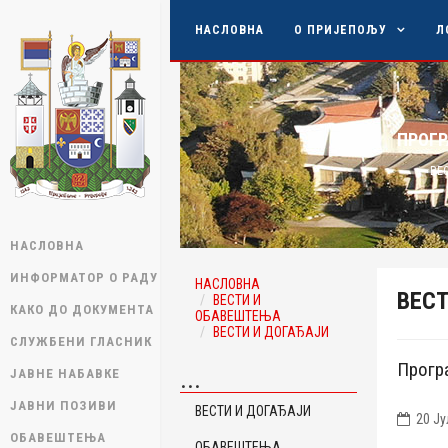
НАСЛОВНА
О ПРИЈЕПОЉУ
Л
ПРОГР
ВЕ
НАСЛОВНА
ИНФОРМАТОР О РАДУ
НАСЛОВНА
ВЕСТ
ВЕСТИ И
КАКО ДО ДОКУМЕНТА
ОБАВЕШТЕЊА
ВЕСТИ И ДОГАЂАЈИ
СЛУЖБЕНИ ГЛАСНИК
Програ
ЈАВНЕ НАБАВКЕ
...
ЈАВНИ ПОЗИВИ
ВЕСТИ И ДОГАЂАЈИ
20 Ју
ОБАВЕШТЕЊА
ОБАВЕШТЕЊА