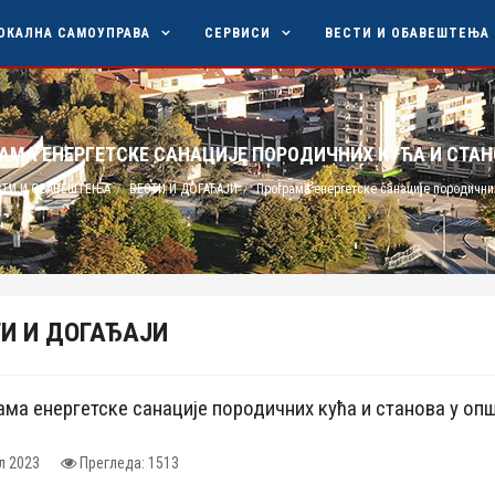
ОКАЛНА САМОУПРАВА
СЕРВИСИ
ВЕСТИ И ОБАВЕШТЕЊА
АМА ЕНЕРГЕТСКЕ САНАЦИЈЕ ПОРОДИЧНИХ КУЋА И СТА
СТИ И ОБАВЕШТЕЊА
ВЕСТИ И ДОГАЂАЈИ
Програма енергетске санације породични
И И ДОГАЂАЈИ
ма енергетске санације породичних кућа и станова у о
л 2023
Прегледа: 1513