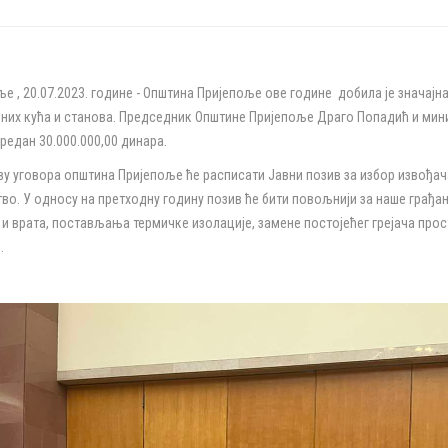
е , 20.07.2023. године - Општина Пријепоље ове године добила је значај
них кућа и станова. Председник Општине Пријепоље Драго Попадић и мин
редан 30.000.000,00 динара.
ву уговора општина Пријепоље ће расписати Јавни позив за избор извођач
во. У односу на претходну годину позив ће бити повољнији за наше грађа
 и врата, постављања термичке изолације, замене постојећег грејача прос
.