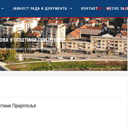
ЋИР -
LАТ
SR
ЈАВНОСТ РАДА И ДОКУМЕНТА
КОНТАКТ
МЕСНЕ ЗАЈ
НОВА У ОПШТИНИ ПРИЈЕПОЉЕ
х кућа и станова у општини Пријепоље
пштини Пријепоље