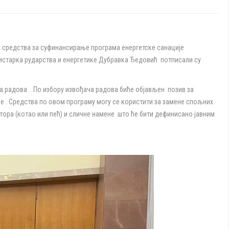
на средства за суфинансирање програма енергетске санације
истарка рударства и енергетике Дубравка Ђедовић потписали су
а радова . По избору извођача радова биће објављен позив за
не . Средства по овом програму могу се користити за замене спољних
тора (котао или пећ) и сличне намене што ће бити дефинисано јавним