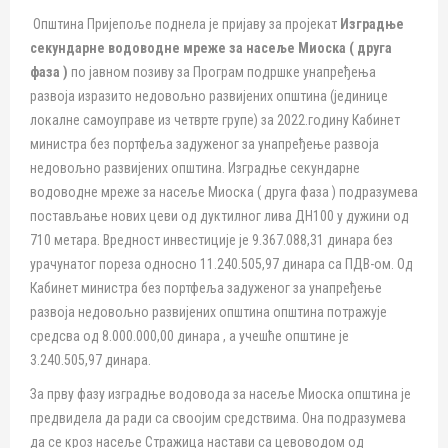
Општина Пријепоље поднела је пријаву за пројекат
Изградње
секундарне водоводне мреже за насеље Миоска ( друга
фаза )
по јавном позиву за Програм подршке унапређења
развоја изразито недовољно развијених општина (јединице
локалне самоуправе из четврте групе) за 2022.годину Кабинет
министра без портфеља задуженог за унапређење развоја
недовољно развијених општина. Изградње секундарне
водоводне мреже за насеље Миоска ( друга фаза ) подразумева
постављање нових цеви од дуктилног лива ДН100 у дужини од
710 метара. Вредност инвестиције је 9.367.088,31 динара без
урачунатог пореза односно 11.240.505,97 динара са ПДВ-ом. Од
Кабинет министра без портфеља задуженог за унапређење
развоја недовољно развијених општина општина потражује
средсва од 8.000.000,00 динара , а учешће општине је
3.240.505,97 динара.
За прву фазу изградње водовода за насеље Миоска општина је
предвидела да ради са своојим средствима. Она подразумева
да се кроз насеље Стражица настави са цевоводом од