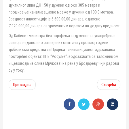
дуктилног лива ДН 150 у дужини од око 385 метара и
проширење канализационе мреже у дужини од 100,0 метара.
Вредност инвестиције је 6.600.00,00 динара, односно
7.920.000,00 динара са урачунатим порезом на додату вредност.
Од Кабинет министра без портфеља задуженог за унапређење
развоја недовољно развијених општина у прошлој години
добили смо средства за Пројекат инвестиционог одржавања
постојећег објекта: ППВ “Росуље“, водозахвата са таложницом
и цевовода из слива Мрчковачка река у Бродареву чији радови
су у току .
Претходна
Следећа