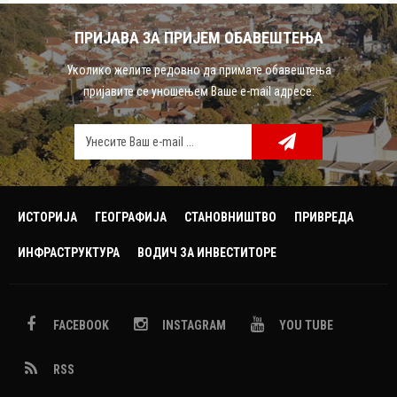
ПРИЈАВА ЗА ПРИЈЕМ ОБАВЕШТЕЊА
Уколико желите редовно да примате обавештења
пријавите се уношењем Ваше e-mail адресе:
ИСТОРИЈА
ГЕОГРАФИЈА
СТАНОВНИШТВО
ПРИВРЕДА
ИНФРАСТРУКТУРА
ВОДИЧ ЗА ИНВЕСТИТОРЕ
NAME_SOCIAL_FACEBOOK
FACEBOOK
INSTAGRAM
YOU TUBE
NAME_SOCIAL_GOOGLE
RSS
NAME_SOCIAL_TWITTER