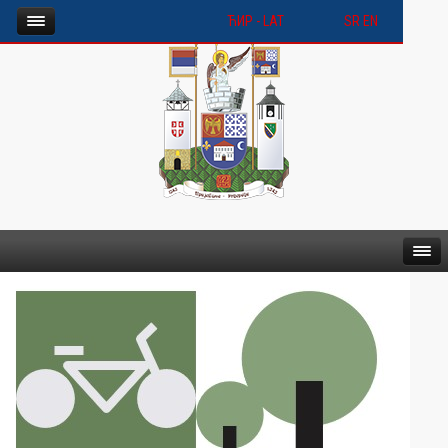
ЋИР -
LАТ
SR
EN